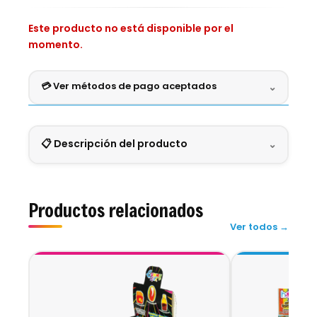
Este producto no está disponible por el
momento.
💳 Ver métodos de pago aceptados
⌄
Crédito
Débito
Efectivo
Digital
📋 Descripción del producto
⌄
VISA
MASTERCARD
AMEX
BBVA
BANAMEX
MINI RELLENITAX BALÓN 3D
SANTANDER
⚽
Pago seguro en una sola exhibición.
Productos relacionados
Ver todos →
Divertidas gomitas en forma de
balón 3D
con
un delicioso
relleno líquido de sabores
frutales
que explota de sabor en cada
mordida. ¡Perfectas para los amantes del dulce
y la diversión!