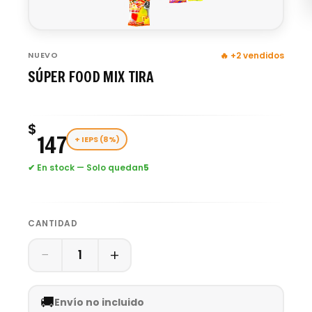
NUEVO
🔥 +2 vendidos
SÚPER FOOD MIX TIRA
$
147
+ IEPS (8%)
✔ En stock — Solo quedan
5
CANTIDAD
−
+
1
🚚
Envío no incluido