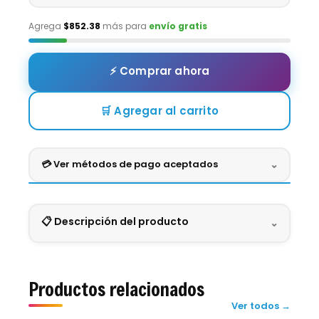
Agrega
$852.38
más para
envío gratis
⚡ Comprar ahora
🛒 Agregar al carrito
💳 Ver métodos de pago aceptados
⌄
Crédito
Débito
Efectivo
Digital
📋 Descripción del producto
⌄
VISA
MASTERCARD
AMEX
BBVA
BANAMEX
SANTANDER
SÚPER FOOD MIX TIRA 🍔🍕🍬
Pago seguro en una sola exhibición.
Productos relacionados
Ver todos →
¡Diversión y sabor en cada gomita!
Súper Food