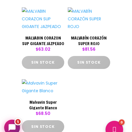
MALVABIN CORAZON
MALVABÍN CORAZÓN
SUP GIGANTE JAZPEADO
SUPER ROJO
$
63.02
$
81.56
Hugin Hubin
SIN STOCK
SIN STOCK
↻
✕
Productos Hubin — Dulces y Confitería
En línea ahora
Malvavin Super
Gigante Blanco
$
68.50
1
0
SIN STOCK
