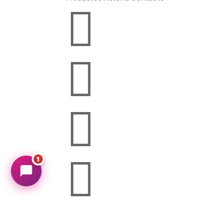

Hugin Hubin
↻
✕
Productos Hubin — Dulces y Confitería

En línea ahora


1