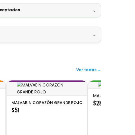
aceptados
⌄
ctivo
Digital
⌄
X
BBVA
BANAMEX
SANTANDER
bición.
alvavisco en forma de corazón cubierto
Ver todos →
ecto para regalar, compartir o disfrutar como
MALVABIN GRANILLO
$28
MALVABIN CORAZÓN GRANDE ROJO
$51