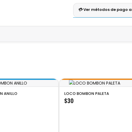
💳 Ver métodos de pago 
Crédito
Débito
Efe
VISA
MASTERCARD
AME
ADO ❤️🍬
Pago seguro en una sola exhi
Malvabin Corazón Súper Gigante Jazpeado
es un delicioso
m
xtura suave y esponjosa con un divertido toque multicolor. Perf
 sabor. ¡Un antojo irresistible para chicos y grandes! 😋✨
 ANILLO
LOCO BOMBON PALETA
$30