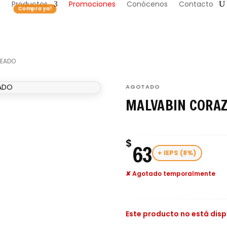
Productos
Promociones
Conócenos
Contacto
PEADO
AGOTADO
MALVABIN CORAZ
$
63
+ IEPS (8%)
✘ Agotado temporalmente
Este producto no está dis