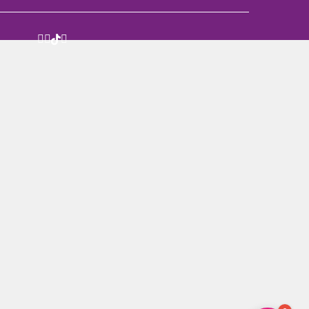



