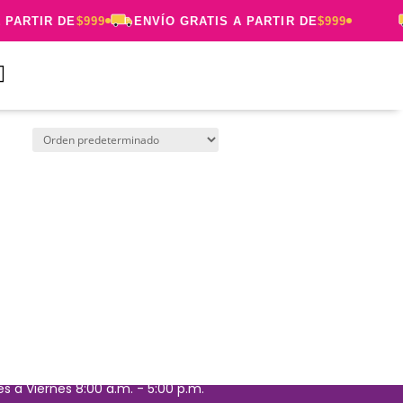
PARTIR DE
$999
ENVÍO GRATIS A PARTIR DE
$999

Términos y Condiciones
es a Viernes 8:00 a.m. - 5:00 p.m.