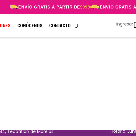
ENVÍO GRATIS A PARTIR DE
$999
ENVÍO GRATIS A 
Ingresar
ONES
CONÓCENOS
CONTACTO
los derechos reservados.
Aviso de Privacidad
Horario: Lun
84, Tepatitlán de Morelos.