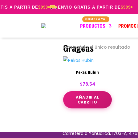
IS A PARTIR DE
$999
ENVÍO GRATIS A PARTIR DE
$999
PRODUCTOS
PROMOCI
Grageas
Mostrando el único resultado
Pekas Hubin
$
78.54
AÑADIR AL
CARRITO
© Productos Hubin 2025 | Todos 
Carretera a Yahualica, 1703-A, 476