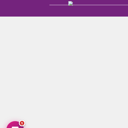
Hugin Hubin
↻
✕
Productos Hubin — Dulces y Confitería
En línea ahora
1