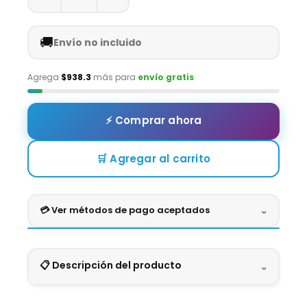
🚚
Envío no incluido
Agrega
$938.3
más para
envío gratis
⚡ Comprar ahora
🛒 Agregar al carrito
💳 Ver métodos de pago aceptados
⌄
Crédito
Débito
Efectivo
Digital
📋 Descripción del producto
⌄
VISA
MASTERCARD
AMEX
BBVA
BANAMEX
SANTANDER