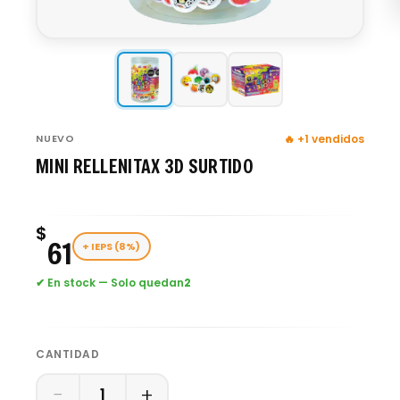
NUEVO
🔥 +1 vendidos
MINI RELLENITAX 3D SURTIDO
$
61
+ IEPS (8%)
✔ En stock — Solo quedan
2
CANTIDAD
−
+
1