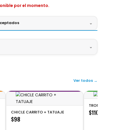
ponible por el momento.
aceptados
⌄
ctivo
Digital
⌄
X
BBVA
BANAMEX
SANTANDER
bición.
Ver todos →
xtura ligera y su dulce sabor. Perfecto para
pre alegra a chicos y grandes! 😋✨
TROMPETOY
$110
CHICLE CARRITO + TATUAJE
$98