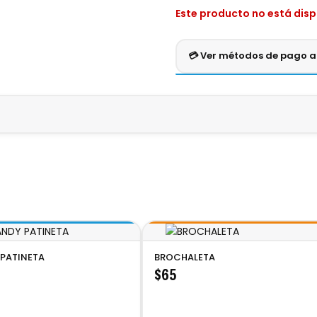
Este producto no está dis
💳 Ver métodos de pago 
Crédito
Débito
Efe
VISA
MASTERCARD
AME
Pago seguro en una sola exhi
Bomba
es un delicioso
algodón de azúcar
que encanta con su te
vender gracias a su práctica presentación. ¡Un clásico que siem
PATINETA
BROCHALETA
$65