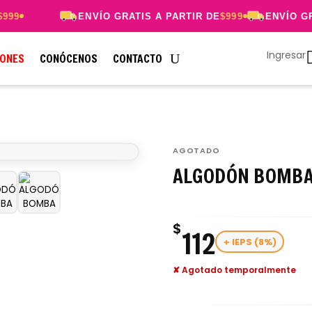
99
ENVÍO GRATIS A PARTIR DE
$999
ENVÍO GRA
Ingresar
ONES
CONÓCENOS
CONTACTO
AGOTADO
ALGODÓN BOMB
$
112
+ IEPS (8%)
✘ Agotado temporalmente