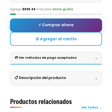
Agrega
$936.34
más para
envío gratis
⚡ Comprar ahora
🛒 Agregar al carrito
💳 Ver métodos de pago aceptados
⌄
Crédito
Débito
Efectivo
Digital
📋 Descripción del producto
⌄
VISA
MASTERCARD
AMEX
BBVA
BANAMEX
SANTANDER
GOMMY RELLENITAX 3D BALÓN
Pago seguro en una sola exhibición.
Productos relacionados
⚽🍬
Ver todos →