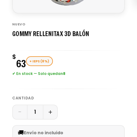
NUEVO
GOMMY RELLENITAX 3D BALÓN
$
63
+ IEPS (8%)
✔ En stock — Solo quedan
8
CANTIDAD
−
+
1
🚚
Envío no incluido