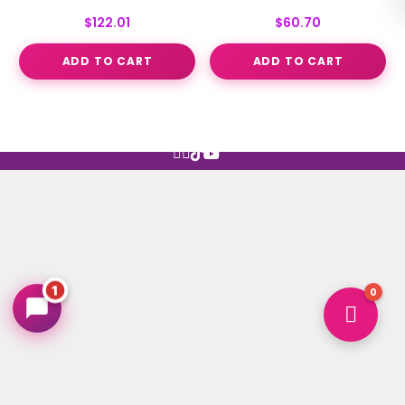
$
122.01
$
60.70
ADD TO CART
ADD TO CART
Hugin Hubin
↻
✕
Productos Hubin — Dulces y Confitería
En línea ahora
Productos
Historia
Contacto




1
0
