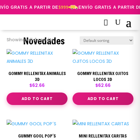
VÍO GRATIS A PARTIR DE
$999
ENVÍO GRATIS A PARTIR D
Novedades
Showing all 4 results
GOMMY RELLENITAX ANIMALES
GOMMY RELLENITAX OJITOS
3D
LOCOS 3D
$
62.66
$
62.66
ADD TO CART
ADD TO CART
GUMMY GOOL POP´S
MINI RELLENITAX CARITAS