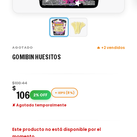
AGOTADO
🔥 +2 vendidos
GOMIBIN HUESITOS
$
108.44
$
106
+ IEPS (8%)
2% OFF
✘ Agotado temporalmente
Este producto no está disponible por el
momento.